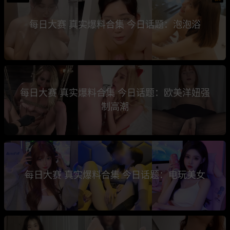
每日大赛 真实爆料合集 今日话题：泡泡浴
每日大赛 真实爆料合集 今日话题：欧美洋妞强
制高潮
每日大赛 真实爆料合集 今日话题：电玩美女